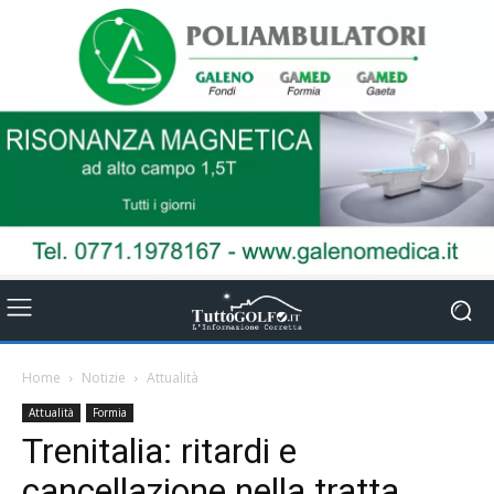
Home
Notizie
Attualità
Attualità
Formia
Trenitalia: ritardi e
cancellazione nella tratta