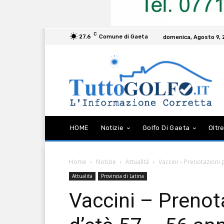
C
27.6
Comune di Gaeta
domenica, Agosto 9,
HOME
Notizie
Golfo Di Gaeta
Oltre
Home
Notizie
Attualità
Vaccini – Prenotazioni pe
Attualità
Provincia di Latina
Vaccini – Prenota