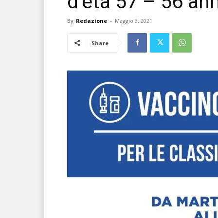
d’età 57 – 56 ann
By
Redazione
-
Maggio 3, 2021
Share