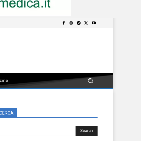
zine
CERCA