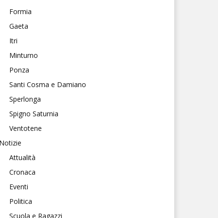
Formia
Gaeta
Itri
Minturno
Ponza
Santi Cosma e Damiano
Sperlonga
Spigno Saturnia
Ventotene
Notizie
Attualità
Cronaca
Eventi
Politica
Scuola e Ragazzi