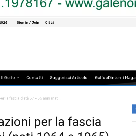
 2026
Sign in / Join
Città
 Il Golfo
Contatti
Suggerisci Articolo
GolfoeDintorni Maga
r la fascia d’età 57 – 56 anni (nati...
zioni per la fascia