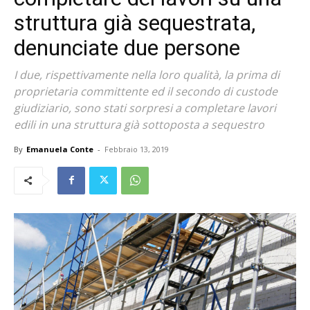
struttura già sequestrata,
denunciate due persone
I due, rispettivamente nella loro qualità, la prima di
proprietaria committente ed il secondo di custode
giudiziario, sono stati sorpresi a completare lavori
edili in una struttura già sottoposta a sequestro
By
Emanuela Conte
-
Febbraio 13, 2019