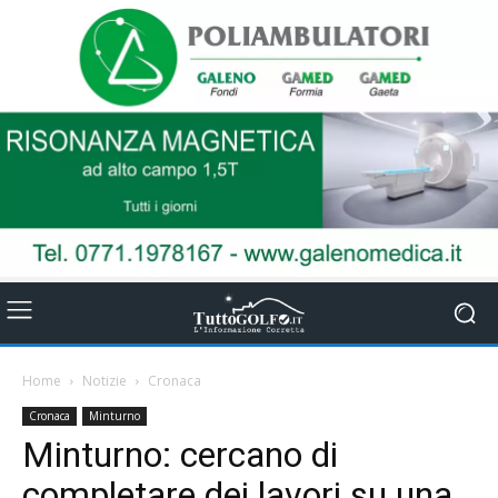
Home
Notizie
Cronaca
Cronaca
Minturno
Minturno: cercano di
completare dei lavori su una