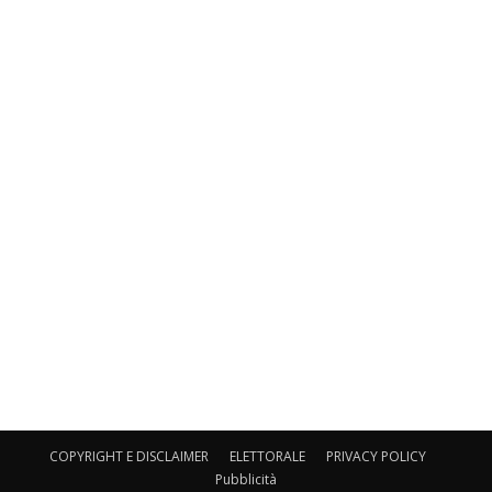
COPYRIGHT E DISCLAIMER
ELETTORALE
PRIVACY POLICY
Pubblicità