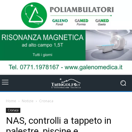
Home
Notizie
Cronaca
Cronaca
NAS, controlli a tappeto in
palestre, piscine e