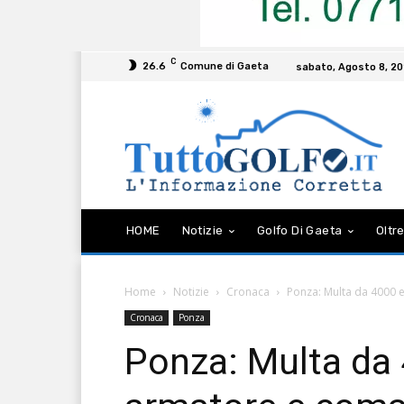
C
26.6
Comune di Gaeta
sabato, Agosto 8, 2
HOME
Notizie
Golfo Di Gaeta
Oltre
Home
Notizie
Cronaca
Ponza: Multa da 4000 e
Cronaca
Ponza
Ponza: Multa da 