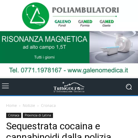
Home
Notizie
Cronaca
Cronaca
Provincia di Latina
Sequestrata cocaina e
cannabinoidi dalla polizia