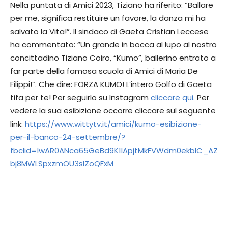
Nella puntata di Amici 2023, Tiziano ha riferito: “Ballare
per me, significa restituire un favore, la danza mi ha
salvato la Vita!”. Il sindaco di Gaeta Cristian Leccese
ha commentato: “Un grande in bocca al lupo al nostro
concittadino Tiziano Coiro, “Kumo”, ballerino entrato a
far parte della famosa scuola di Amici di Maria De
Filippi!”. Che dire: FORZA KUMO! L’intero Golfo di Gaeta
tifa per te! Per seguirlo su Instagram
cliccare qui.
Per
vedere la sua esibizione occorre cliccare sul seguente
link:
https://www.wittytv.it/amici/kumo-esibizione-
per-il-banco-24-settembre/?
fbclid=IwAR0ANca65GeBd9K1lApjtMkFVWdm0ekblC_AZ
bj8MWLSpxzmOU3slZoQFxM