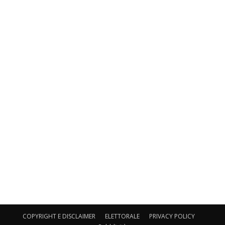
COPYRIGHT E DISCLAIMER
ELETTORALE
PRIVACY POLICY