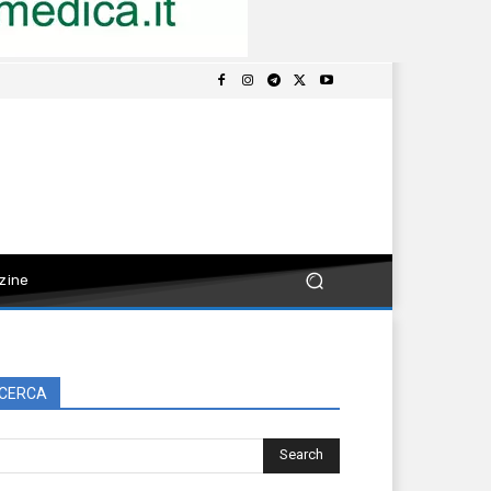
zine
CERCA