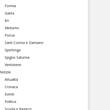
Formia
Gaeta
Itri
Minturno
Ponza
Santi Cosma e Damiano
Sperlonga
Spigno Saturnia
Ventotene
Notizie
Attualità
Cronaca
Eventi
Politica
Scuola e Ragazzi