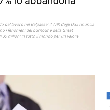
 97% lo abbandona
 del lavoro nel Belpaese: il 77% degli U35 rinuncia
ono i fenomeni del burnout e della Great
i 35 milioni in tutto il mondo per un valore