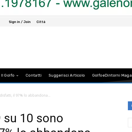
Sign in / Join
Città
 Il Golfo
Contatti
Suggerisci Articolo
GolfoeDintorni Maga
disfatti, il 97% lo abbandona...
 9 su 10 sono