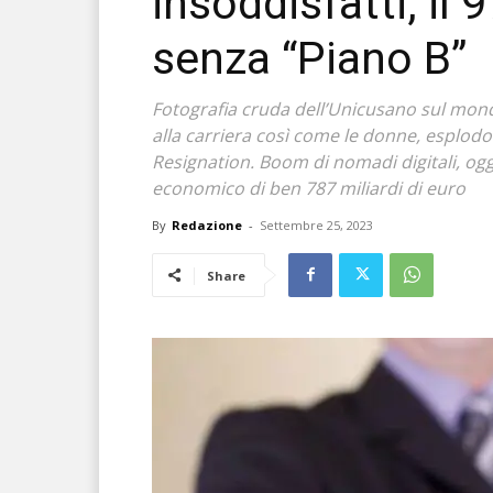
insoddisfatti, il
senza “Piano B”
Fotografia cruda dell’Unicusano sul mondo
alla carriera così come le donne, esplod
Resignation. Boom di nomadi digitali, ogg
economico di ben 787 miliardi di euro
By
Redazione
-
Settembre 25, 2023
Share