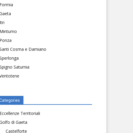
Formia
Gaeta
Itri
Minturno
Ponza
Santi Cosma e Damiano
Sperlonga
Spigno Saturnia
Ventotene
Categories
Eccellenze Territoriali
Golfo di Gaeta
Castelforte