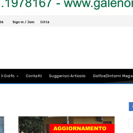
026
Sign in / Join
Città
 Il Golfo
Contatti
Suggerisci Articolo
GolfoeDintorni Maga