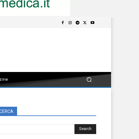
zine
CERCA