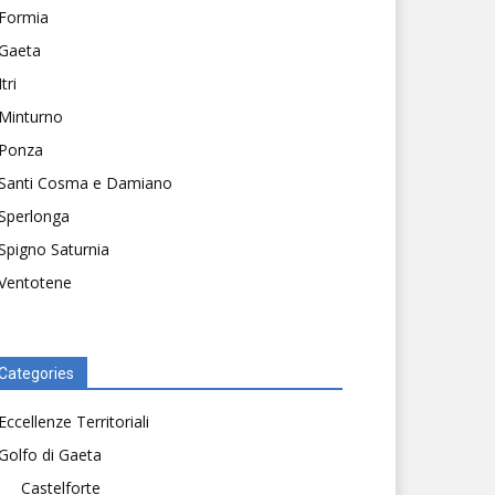
Formia
Gaeta
Itri
Minturno
Ponza
Santi Cosma e Damiano
Sperlonga
Spigno Saturnia
Ventotene
Categories
Eccellenze Territoriali
Golfo di Gaeta
Castelforte