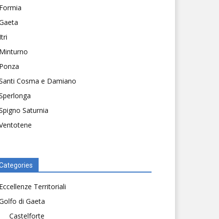
Formia
Gaeta
Itri
Minturno
Ponza
Santi Cosma e Damiano
Sperlonga
Spigno Saturnia
Ventotene
Categories
Eccellenze Territoriali
Golfo di Gaeta
Castelforte