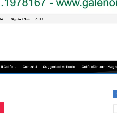
026
Sign in / Join
Città
 Il Golfo
Contatti
Suggerisci Articolo
GolfoeDintorni Maga