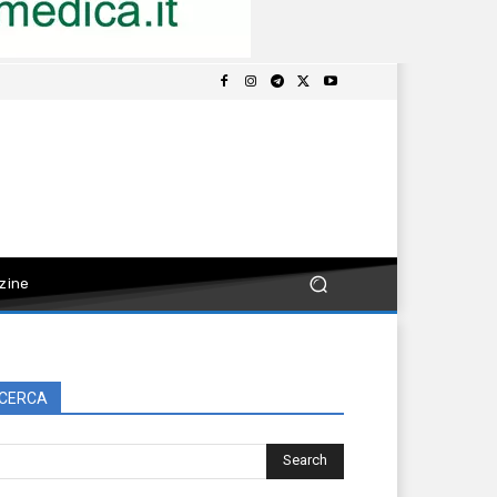
zine
CERCA