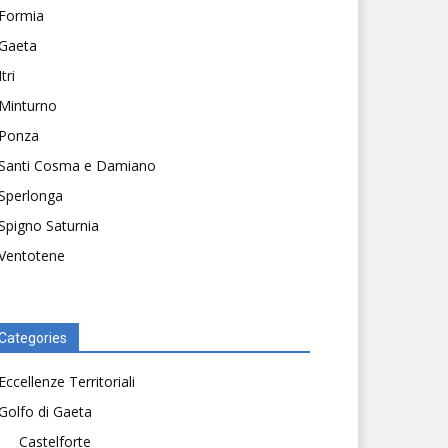
Formia
Gaeta
Itri
Minturno
Ponza
Santi Cosma e Damiano
Sperlonga
Spigno Saturnia
Ventotene
Categories
Eccellenze Territoriali
Golfo di Gaeta
Castelforte