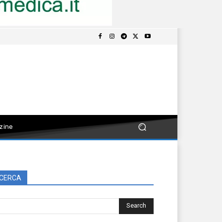
zine
CERCA