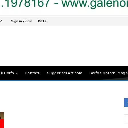
26
Sign in / Join
Città
 Il Golfo
Contatti
Suggerisci Articolo
GolfoeDintorni Maga