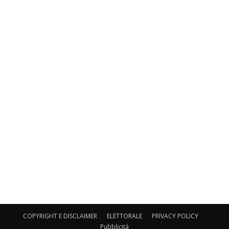
COPYRIGHT E DISCLAIMER
ELETTORALE
PRIVACY POLICY
Pubblicità