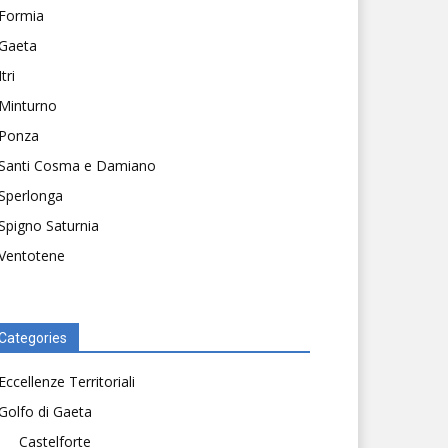
Formia
Gaeta
Itri
Minturno
Ponza
Santi Cosma e Damiano
Sperlonga
Spigno Saturnia
Ventotene
Categories
Eccellenze Territoriali
Golfo di Gaeta
Castelforte