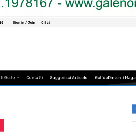
026
Sign in / Join
Città
 Il Golfo
Contatti
Suggerisci Articolo
GolfoeDintorni Maga