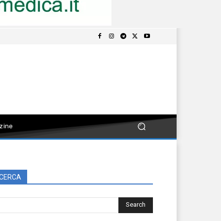
zine
CERCA