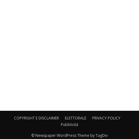
COPYRIGHT E DISCLAIMER
ELETTORALE
PRIVACY POLICY
Pubblicità
© Newspaper WordPress Theme by TagDiv