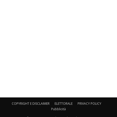
COPYRIGHT E DISCLAIMER
ELETTORALE
PRIVACY POLICY
Pubblicità