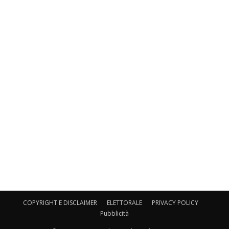
COPYRIGHT E DISCLAIMER
ELETTORALE
PRIVACY POLICY
Pubblicità