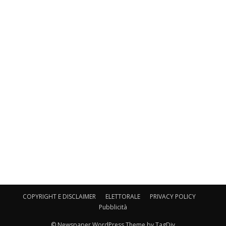
COPYRIGHT E DISCLAIMER
ELETTORALE
PRIVACY POLICY
Pubblicità
© Newspaper WordPress Theme by TagDiv