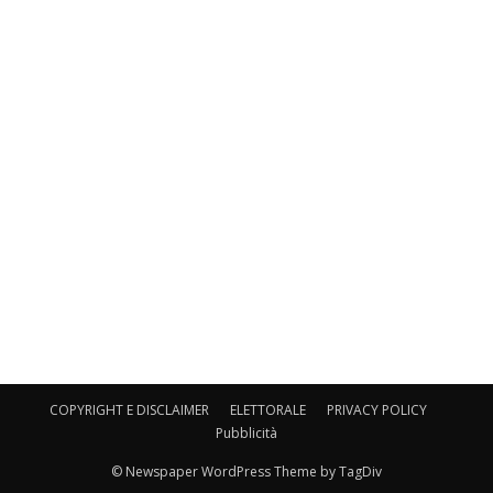
COPYRIGHT E DISCLAIMER
ELETTORALE
PRIVACY POLICY
Pubblicità
© Newspaper WordPress Theme by TagDiv