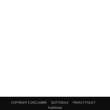
COPYRIGHT E DISCLAIMER
ELETTORALE
PRIVACY POLICY
Pubblicità