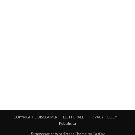
COPYRIGHT E DISCLAIMER
ELETTORALE
PRIVACY POLICY
Pubblicità
© Newspaper WordPress Theme by TagDiv