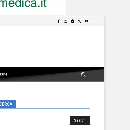
zine
CERCA