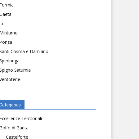
Formia
Gaeta
Itri
Minturno
Ponza
Santi Cosma e Damiano
Sperlonga
Spigno Saturnia
Ventotene
Categories
Eccellenze Territoriali
Golfo di Gaeta
Castelforte