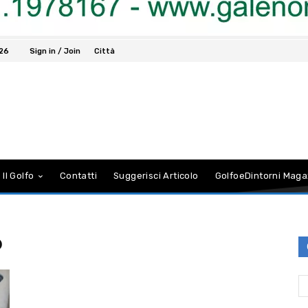
026
Sign in / Join
Città
 Il Golfo
Contatti
Suggerisci Articolo
GolfoeDintorni Maga
o