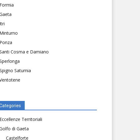
Formia
Gaeta
Itri
Minturno
Ponza
Santi Cosma e Damiano
Sperlonga
Spigno Saturnia
Ventotene
Categories
Eccellenze Territoriali
Golfo di Gaeta
Castelforte