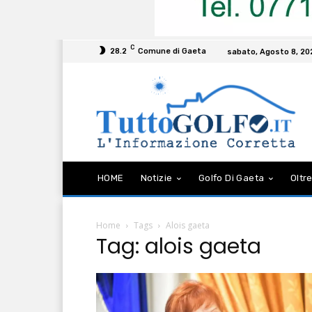
C
28.2
Comune di Gaeta
sabato, Agosto 8, 20
HOME
Notizie
Golfo Di Gaeta
Oltre
Home
Tags
Alois gaeta
Tag: alois gaeta