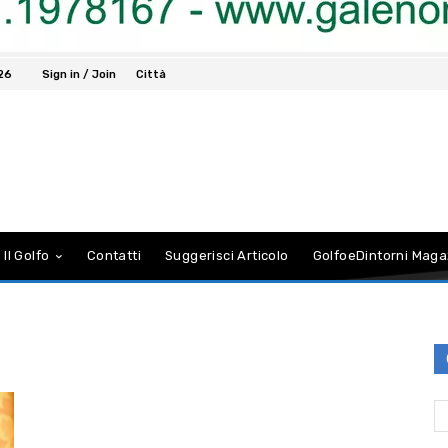
26
Sign in / Join
Città
 Il Golfo
Contatti
Suggerisci Articolo
GolfoeDintorni Maga