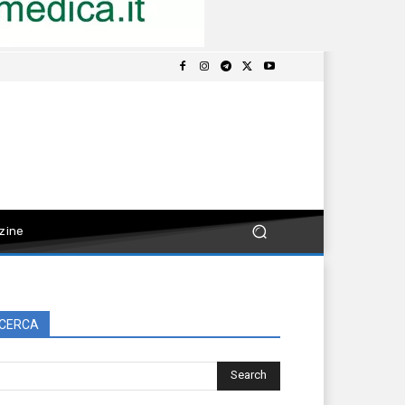
zine
CERCA