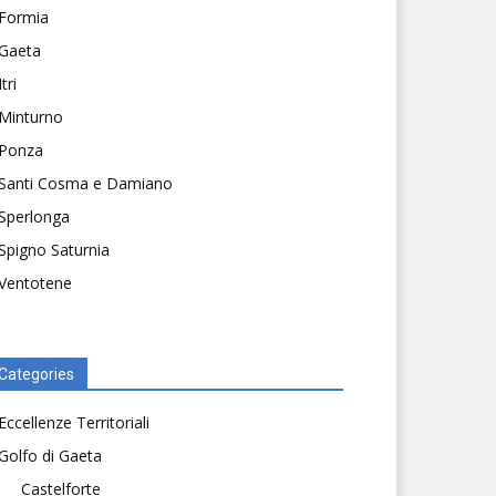
Formia
Gaeta
Itri
Minturno
Ponza
Santi Cosma e Damiano
Sperlonga
Spigno Saturnia
Ventotene
Categories
Eccellenze Territoriali
Golfo di Gaeta
Castelforte