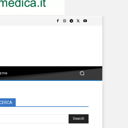
zine
CERCA