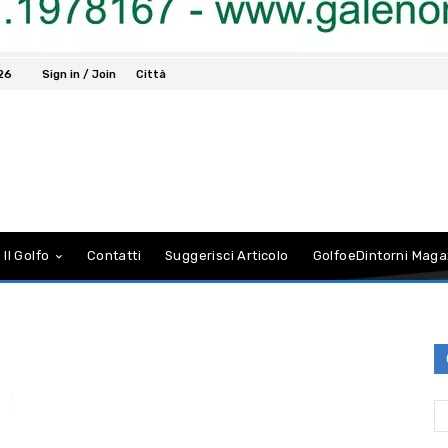
026
Sign in / Join
Città
 Il Golfo
Contatti
Suggerisci Articolo
GolfoeDintorni Maga