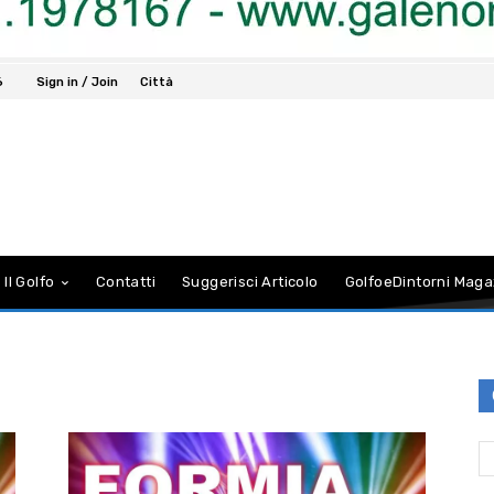
6
Sign in / Join
Città
 Il Golfo
Contatti
Suggerisci Articolo
GolfoeDintorni Maga