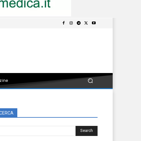
zine
CERCA