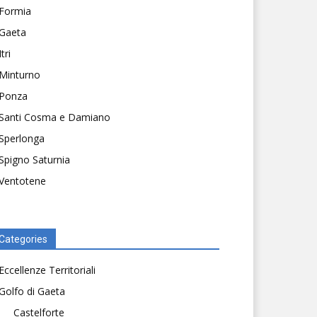
Formia
Gaeta
Itri
Minturno
Ponza
Santi Cosma e Damiano
Sperlonga
Spigno Saturnia
Ventotene
Categories
Eccellenze Territoriali
Golfo di Gaeta
Castelforte