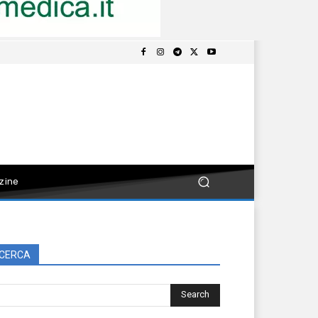
zine
CERCA