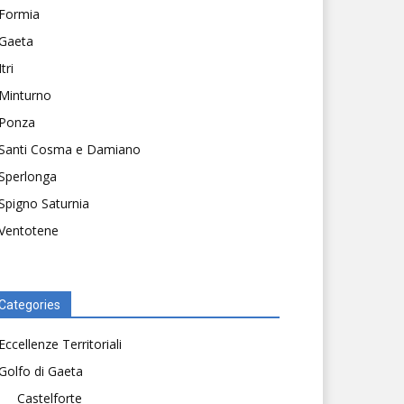
Formia
Gaeta
Itri
Minturno
Ponza
Santi Cosma e Damiano
Sperlonga
Spigno Saturnia
Ventotene
Categories
Eccellenze Territoriali
Golfo di Gaeta
Castelforte