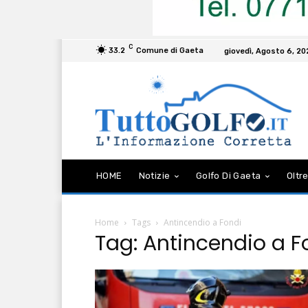
C
33.2
Comune di Gaeta
giovedì, Agosto 6, 2
HOME
Notizie
Golfo Di Gaeta
Oltre
Home
Tags
Antincendio a Fondi
Tag: Antincendio a F