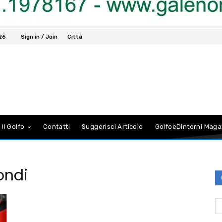
026
Sign in / Join
Città
 Il Golfo
Contatti
Suggerisci Articolo
GolfoeDintorni Maga
ondi