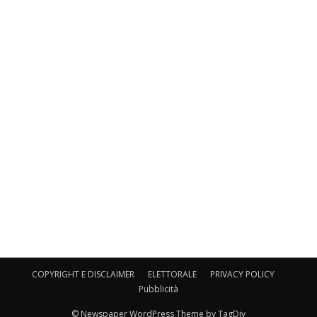
COPYRIGHT E DISCLAIMER
ELETTORALE
PRIVACY POLICY
Pubblicità
© Newspaper WordPress Theme by TagDiv