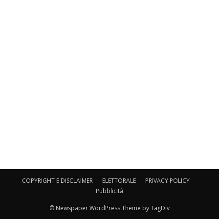
COPYRIGHT E DISCLAIMER
ELETTORALE
PRIVACY POLICY
Pubblicità
© Newspaper WordPress Theme by TagDiv