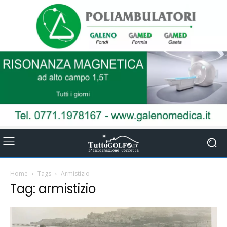
Home
Tags
Armistizio
Tag: armistizio