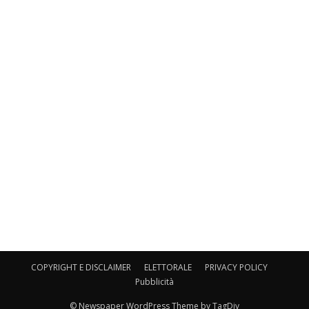
COPYRIGHT E DISCLAIMER
ELETTORALE
PRIVACY POLICY
Pubblicità
© Newspaper WordPress Theme by TagDiv