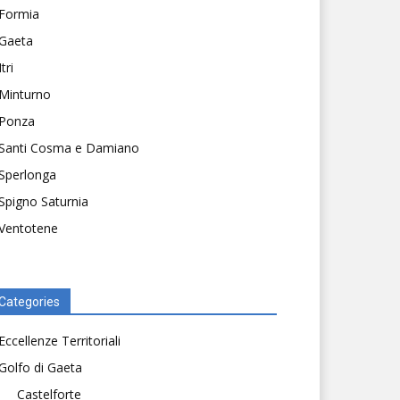
Formia
Gaeta
Itri
Minturno
Ponza
Santi Cosma e Damiano
Sperlonga
Spigno Saturnia
Ventotene
Categories
Eccellenze Territoriali
Golfo di Gaeta
Castelforte