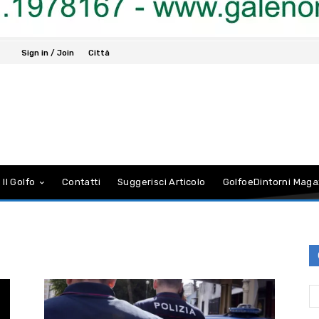
Sign in / Join
Città
 Il Golfo
Contatti
Suggerisci Articolo
GolfoeDintorni Maga