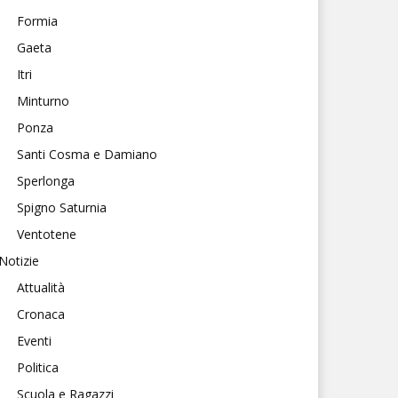
Formia
Gaeta
Itri
Minturno
Ponza
Santi Cosma e Damiano
Sperlonga
Spigno Saturnia
Ventotene
Notizie
Attualità
Cronaca
Eventi
Politica
Scuola e Ragazzi