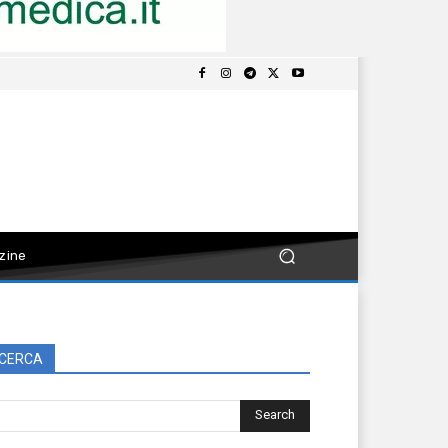
zine
CERCA