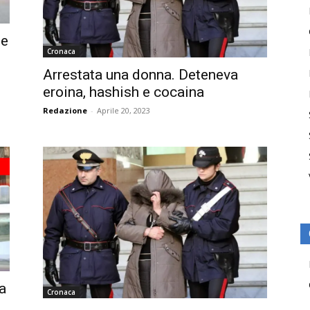
ne
Cronaca
Arrestata una donna. Deteneva
eroina, hashish e cocaina
Redazione
-
Aprile 20, 2023
a
Cronaca