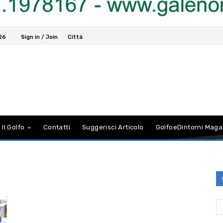
026
Sign in / Join
Città
 Il Golfo
Contatti
Suggerisci Articolo
GolfoeDintorni Maga