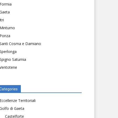
Formia
Gaeta
Itri
Minturno
Ponza
Santi Cosma e Damiano
Sperlonga
Spigno Saturnia
Ventotene
Categories
Eccellenze Territoriali
Golfo di Gaeta
Castelforte