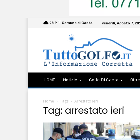
C
28.9
Comune di Gaeta
venerdì, Agosto 7, 2
HOME
Notizie
Golfo Di Gaeta
Oltre
Home
Tags
Arrestato ieri
Tag: arrestato ieri