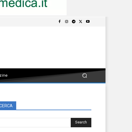
zine
CERCA