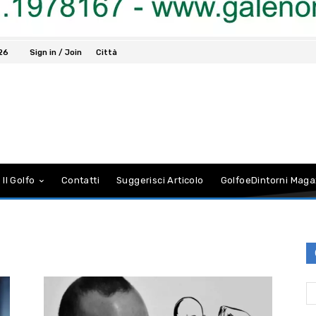
026
Sign in / Join
Città
 Il Golfo
Contatti
Suggerisci Articolo
GolfoeDintorni Maga