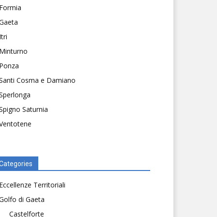
Formia
Gaeta
Itri
Minturno
Ponza
Santi Cosma e Damiano
Sperlonga
Spigno Saturnia
Ventotene
Categories
Eccellenze Territoriali
Golfo di Gaeta
Castelforte