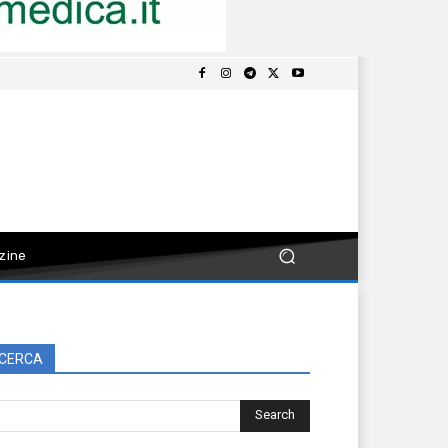
zine
CERCA