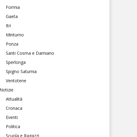
Formia
Gaeta
Itri
Minturno
Ponza
Santi Cosma e Damiano
Sperlonga
Spigno Saturnia
Ventotene
Notizie
Attualità
Cronaca
Eventi
Politica
Scuola e Ragazzi