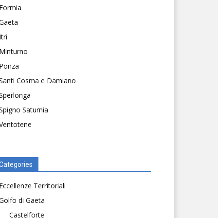
Formia
Gaeta
Itri
Minturno
Ponza
Santi Cosma e Damiano
Sperlonga
Spigno Saturnia
Ventotene
Categories
Eccellenze Territoriali
Golfo di Gaeta
Castelforte