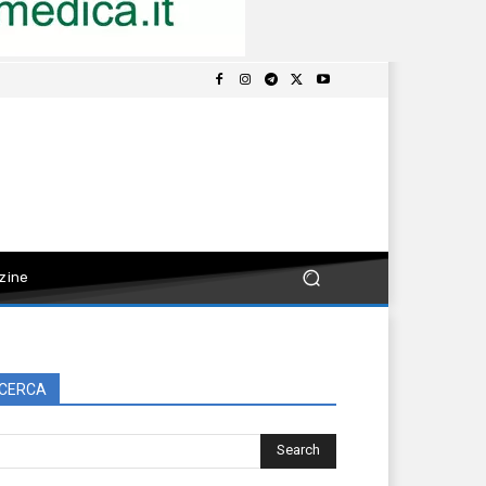
zine
CERCA