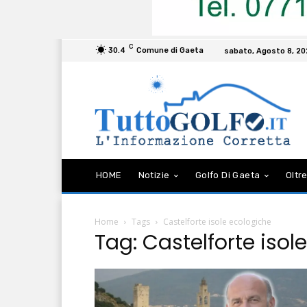
C
30.4
Comune di Gaeta
sabato, Agosto 8, 2
HOME
Notizie
Golfo Di Gaeta
Oltre
Home
Tags
Castelforte isole ecologiche
Tag: Castelforte isol