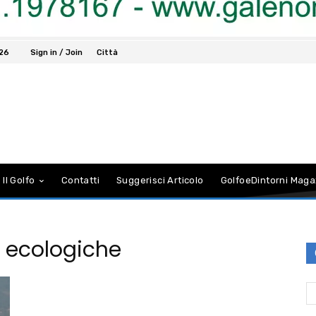
026
Sign in / Join
Città
 Il Golfo
Contatti
Suggerisci Articolo
GolfoeDintorni Maga
e ecologiche