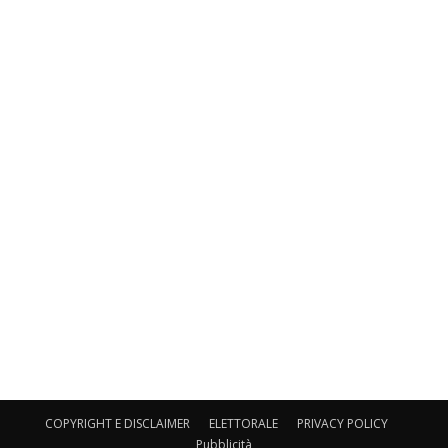
COPYRIGHT E DISCLAIMER
ELETTORALE
PRIVACY POLICY
Pubblicità