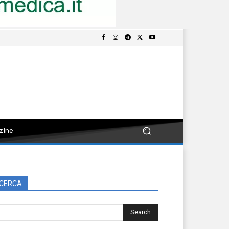
zine
CERCA