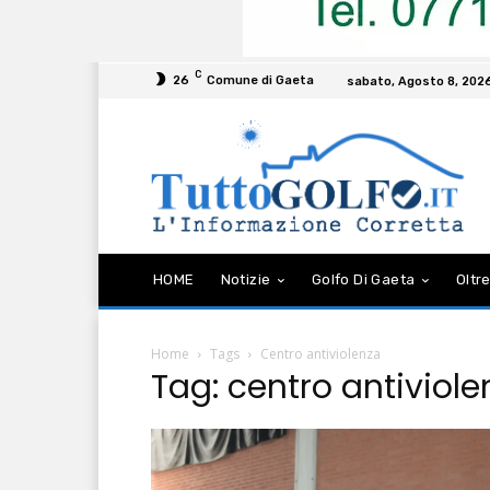
C
26
Comune di Gaeta
sabato, Agosto 8, 202
HOME
Notizie
Golfo Di Gaeta
Oltre
Home
Tags
Centro antiviolenza
Tag: centro antiviole