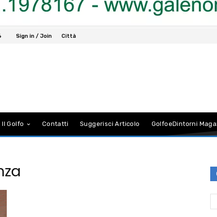
6
Sign in / Join
Città
 Il Golfo
Contatti
Suggerisci Articolo
GolfoeDintorni Maga
nza