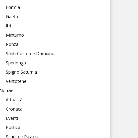
Formia
Gaeta
Itri
Minturno
Ponza
Santi Cosma e Damiano
Sperlonga
Spigno Saturnia
Ventotene
Notizie
Attualità
Cronaca
Eventi
Politica
Scuola e Ragazzi