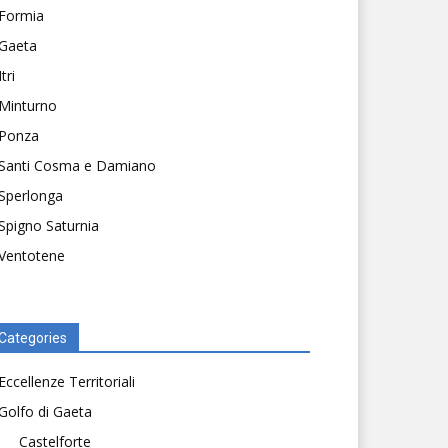
Formia
Gaeta
Itri
Minturno
Ponza
Santi Cosma e Damiano
Sperlonga
Spigno Saturnia
Ventotene
Categories
Eccellenze Territoriali
Golfo di Gaeta
Castelforte