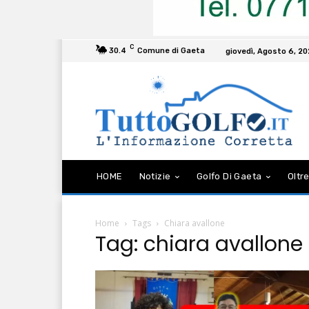
C
30.4
Comune di Gaeta
giovedì, Agosto 6, 2
HOME
Notizie
Golfo Di Gaeta
Oltre
Home
Tags
Chiara avallone
Tag: chiara avallone