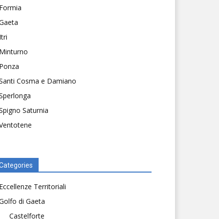
Formia
Gaeta
Itri
Minturno
Ponza
Santi Cosma e Damiano
Sperlonga
Spigno Saturnia
Ventotene
Categories
Eccellenze Territoriali
Golfo di Gaeta
Castelforte