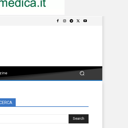
zine
CERCA