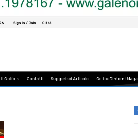
026
Sign in / Join
Città
 Il Golfo
Contatti
Suggerisci Articolo
GolfoeDintorni Maga