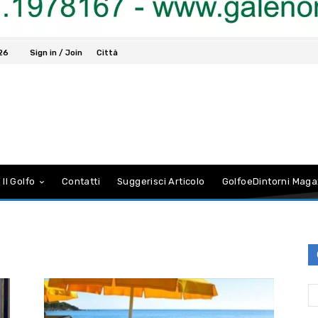
26
Sign in / Join
Città
 Il Golfo
Contatti
Suggerisci Articolo
GolfoeDintorni Maga