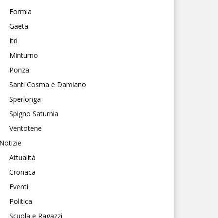
Formia
Gaeta
Itri
Minturno
Ponza
Santi Cosma e Damiano
Sperlonga
Spigno Saturnia
Ventotene
Notizie
Attualità
Cronaca
Eventi
Politica
Scuola e Ragazzi