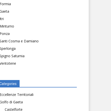
Formia
Gaeta
Itri
Minturno
Ponza
Santi Cosma e Damiano
Sperlonga
Spigno Saturnia
Ventotene
Categories
Eccellenze Territoriali
Golfo di Gaeta
Castelforte