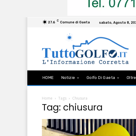
C
27.6
Comune di Gaeta
sabato, Agosto 8, 20
HOME
Notizie
Golfo Di Gaeta
Oltre
Home
Tags
Chiusura
Tag: chiusura