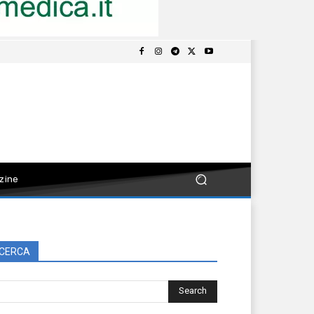
zine
CERCA