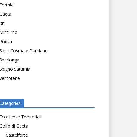
Formia
Gaeta
Itri
Minturno
Ponza
Santi Cosma e Damiano
Sperlonga
Spigno Saturnia
Ventotene
Categories
Eccellenze Territoriali
Golfo di Gaeta
Castelforte