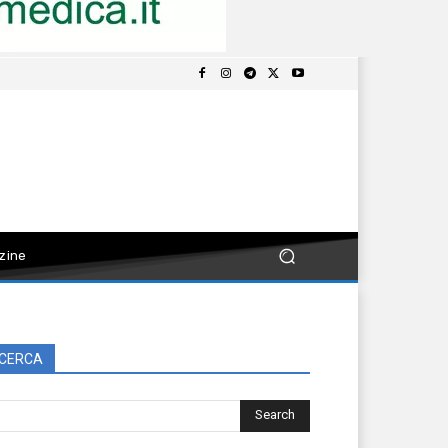
zine
CERCA