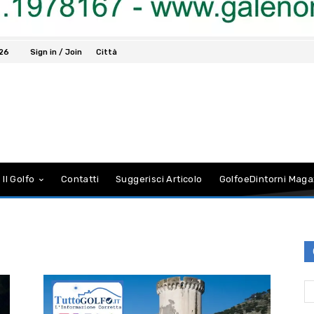
026
Sign in / Join
Città
 Il Golfo
Contatti
Suggerisci Articolo
GolfoeDintorni Maga