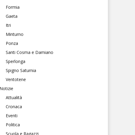
Formia
Gaeta
Itri
Minturno
Ponza
Santi Cosma e Damiano
Sperlonga
Spigno Saturnia
Ventotene
Notizie
Attualità
Cronaca
Eventi
Politica
Scuola e Ragazzi