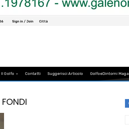
026
Sign in / Join
Città
 Il Golfo
Contatti
Suggerisci Articolo
GolfoeDintorni Maga
 FONDI