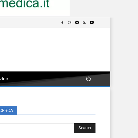
zine
CERCA