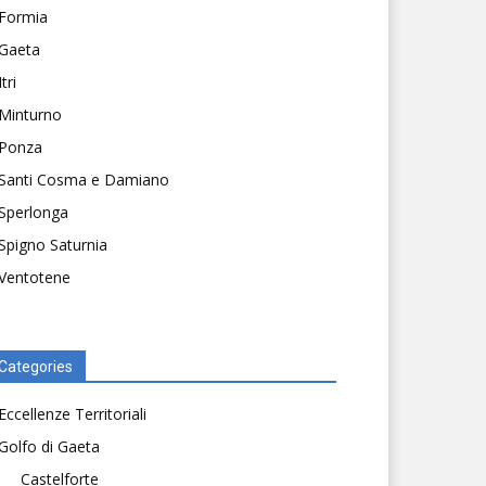
Formia
Gaeta
Itri
Minturno
Ponza
Santi Cosma e Damiano
Sperlonga
Spigno Saturnia
Ventotene
Categories
Eccellenze Territoriali
Golfo di Gaeta
Castelforte