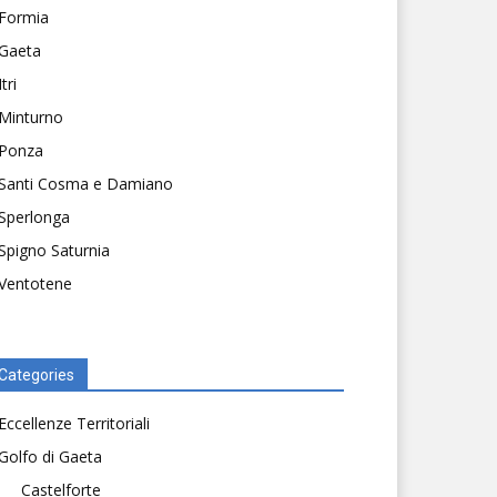
Formia
Gaeta
Itri
Minturno
Ponza
Santi Cosma e Damiano
Sperlonga
Spigno Saturnia
Ventotene
Categories
Eccellenze Territoriali
Golfo di Gaeta
Castelforte