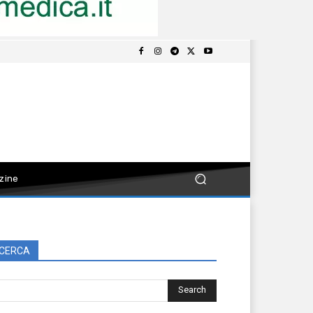
zine
CERCA