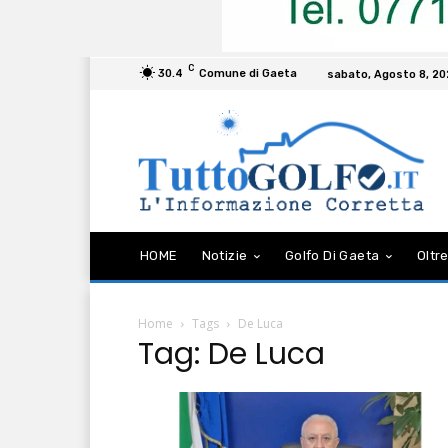
C
30.4
Comune di Gaeta
sabato, Agosto 8, 2
HOME
Notizie
Golfo Di Gaeta
Oltre
Home
Tags
De Luca
Tag: De Luca