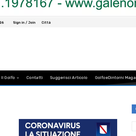
026
Sign in / Join
Città
 Il Golfo
Contatti
Suggerisci Articolo
GolfoeDintorni Maga