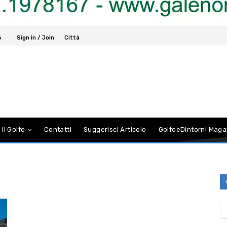
6
Sign in / Join
Città
 Il Golfo
Contatti
Suggerisci Articolo
GolfoeDintorni Maga