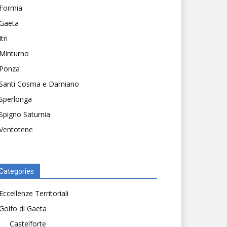
Formia
Gaeta
Itri
Minturno
Ponza
Santi Cosma e Damiano
Sperlonga
Spigno Saturnia
Ventotene
Categories
Eccellenze Territoriali
Golfo di Gaeta
Castelforte