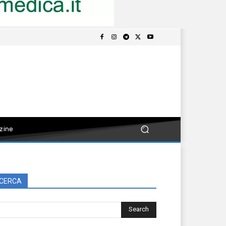
zine
CERCA