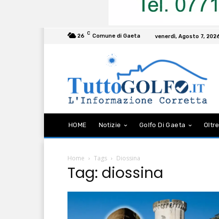
C
26
Comune di Gaeta
venerdì, Agosto 7, 202
HOME
Notizie
Golfo Di Gaeta
Oltre
Home
Tags
Diossina
Tag: diossina