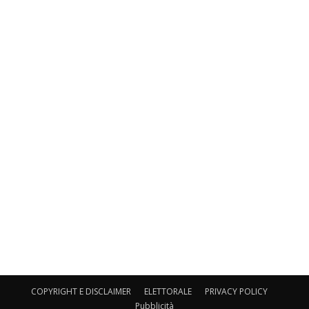
COPYRIGHT E DISCLAIMER
ELETTORALE
PRIVACY POLICY
Pubblicità