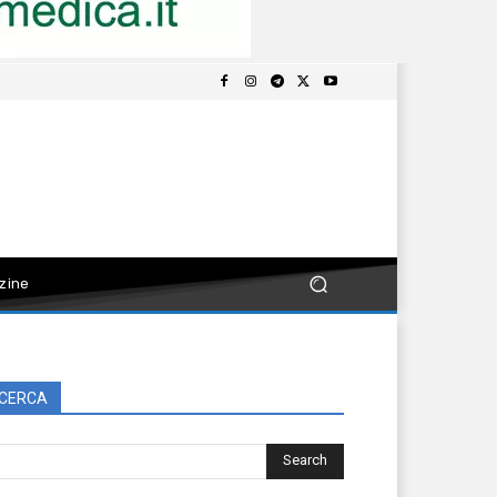
zine
CERCA