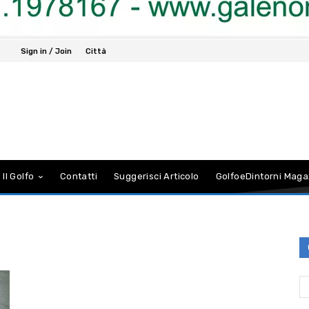
Sign in / Join
Città
 Il Golfo
Contatti
Suggerisci Articolo
GolfoeDintorni Maga