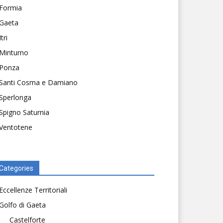
Formia
Gaeta
Itri
Minturno
Ponza
Santi Cosma e Damiano
Sperlonga
Spigno Saturnia
Ventotene
Categories
Eccellenze Territoriali
Golfo di Gaeta
Castelforte