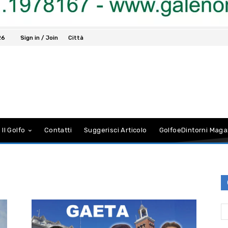
26
Sign in / Join
Città
 Il Golfo
Contatti
Suggerisci Articolo
GolfoeDintorni Maga