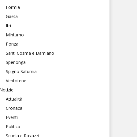
Formia
Gaeta
Itri
Minturno
Ponza
Santi Cosma e Damiano
Sperlonga
Spigno Saturnia
Ventotene
Notizie
Attualità
Cronaca
Eventi
Politica
Scuola e Ragazzi