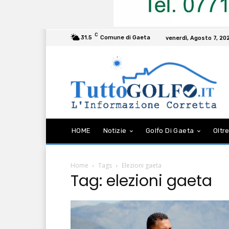
C
31.5
Comune di Gaeta
venerdì, Agosto 7, 20
HOME
Notizie
Golfo Di Gaeta
Oltre
Home
Tags
Elezioni gaeta
Tag: elezioni gaeta