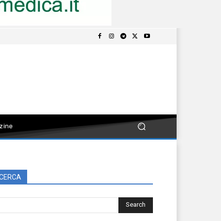
zine
CERCA