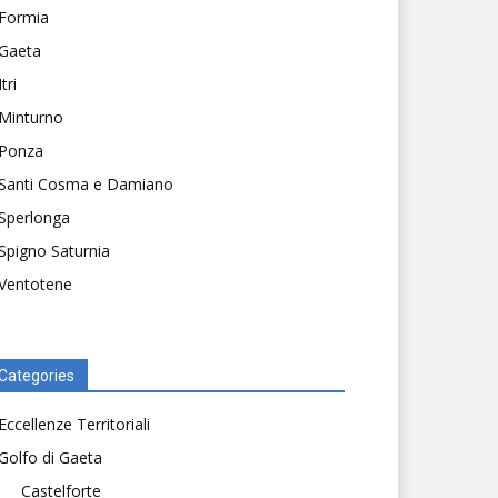
Formia
Gaeta
Itri
Minturno
Ponza
Santi Cosma e Damiano
Sperlonga
Spigno Saturnia
Ventotene
Categories
Eccellenze Territoriali
Golfo di Gaeta
Castelforte