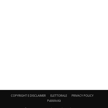
COPYRIGHT E DISCLAIMER
ELETTORALE
PRIVACY POLICY
Pubblicità