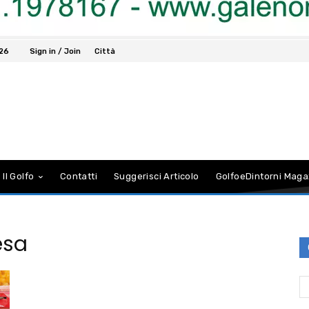
026
Sign in / Join
Città
 Il Golfo
Contatti
Suggerisci Articolo
GolfoeDintorni Maga
esa