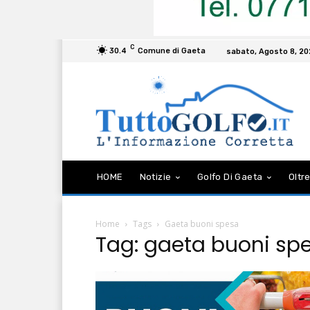
C
30.4
Comune di Gaeta
sabato, Agosto 8, 2
HOME
Notizie
Golfo Di Gaeta
Oltre
Home
Tags
Gaeta buoni spesa
Tag: gaeta buoni sp