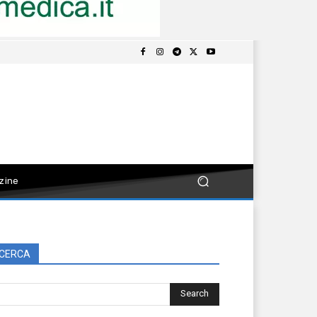
zine
CERCA