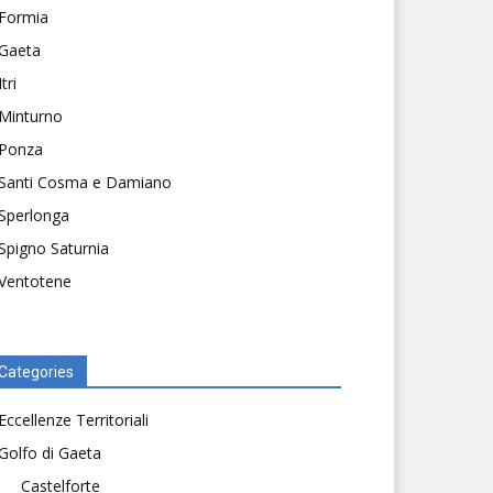
Formia
Gaeta
Itri
Minturno
Ponza
Santi Cosma e Damiano
Sperlonga
Spigno Saturnia
Ventotene
Categories
Eccellenze Territoriali
Golfo di Gaeta
Castelforte