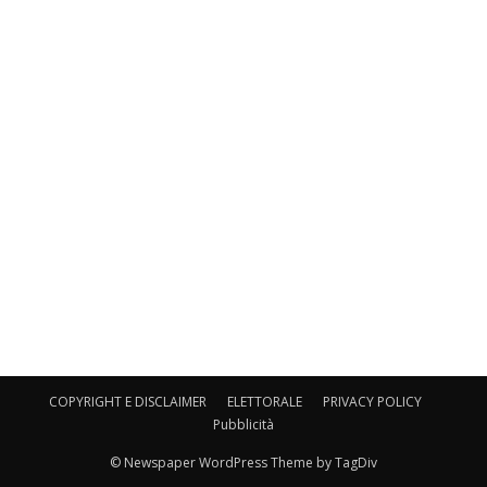
COPYRIGHT E DISCLAIMER
ELETTORALE
PRIVACY POLICY
Pubblicità
© Newspaper WordPress Theme by TagDiv