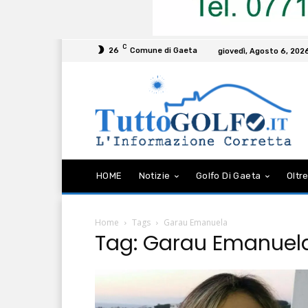
C
26
Comune di Gaeta
giovedì, Agosto 6, 202
HOME
Notizie
Golfo Di Gaeta
Oltre
Home
Tags
Garau Emanuela
Tag: Garau Emanuel