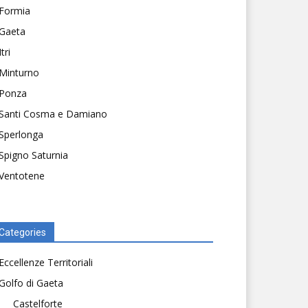
Formia
Gaeta
Itri
Minturno
Ponza
Santi Cosma e Damiano
Sperlonga
Spigno Saturnia
Ventotene
Categories
Eccellenze Territoriali
Golfo di Gaeta
Castelforte