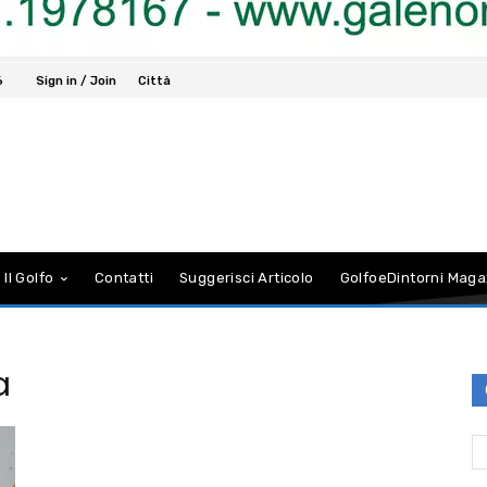
6
Sign in / Join
Città
 Il Golfo
Contatti
Suggerisci Articolo
GolfoeDintorni Maga
a