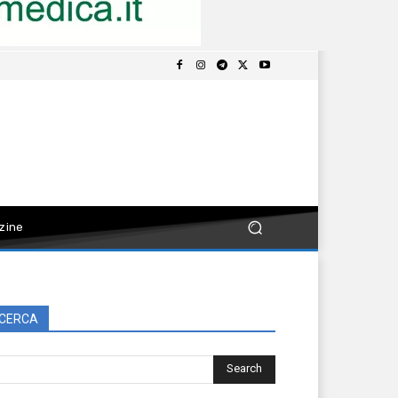
zine
CERCA