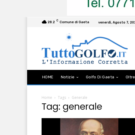
C
28.2
Comune di Gaeta
venerdì, Agosto 7, 2
HOME
Notizie
Golfo Di Gaeta
Oltre
Home
Tags
Generale
Tag: generale