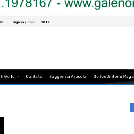
026
Sign in / Join
Città
 Il Golfo
Contatti
Suggerisci Articolo
GolfoeDintorni Maga