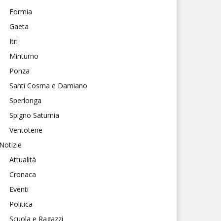
Formia
Gaeta
Itri
Minturno
Ponza
Santi Cosma e Damiano
Sperlonga
Spigno Saturnia
Ventotene
Notizie
Attualità
Cronaca
Eventi
Politica
Scuola e Ragazzi