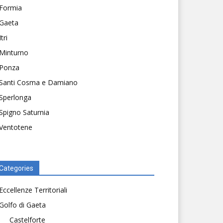
Formia
Gaeta
Itri
Minturno
Ponza
Santi Cosma e Damiano
Sperlonga
Spigno Saturnia
Ventotene
Categories
Eccellenze Territoriali
Golfo di Gaeta
Castelforte