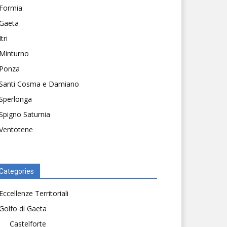
Formia
Gaeta
Itri
Minturno
Ponza
Santi Cosma e Damiano
Sperlonga
Spigno Saturnia
Ventotene
Categories
Eccellenze Territoriali
Golfo di Gaeta
Castelforte