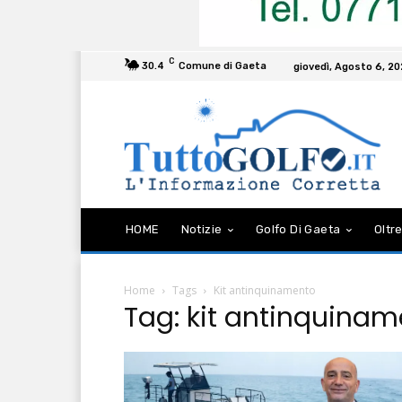
C
30.4
Comune di Gaeta
giovedì, Agosto 6, 2
HOME
Notizie
Golfo Di Gaeta
Oltre
Home
Tags
Kit antinquinamento
Tag: kit antinquina