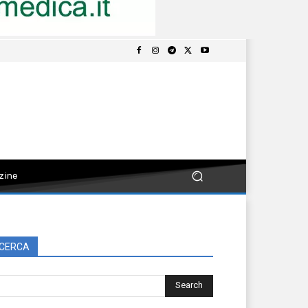
zine
CERCA