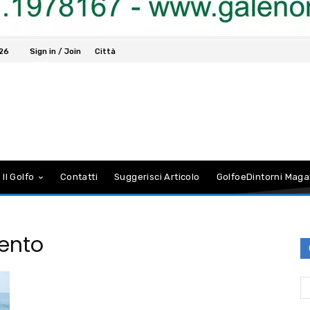
026
Sign in / Join
Città
 Il Golfo
Contatti
Suggerisci Articolo
GolfoeDintorni Maga
mento