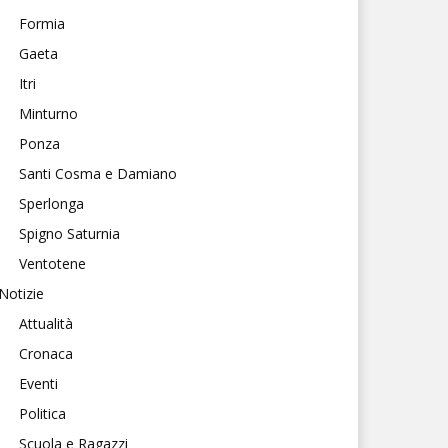
Formia
Gaeta
Itri
Minturno
Ponza
Santi Cosma e Damiano
Sperlonga
Spigno Saturnia
Ventotene
Notizie
Attualità
Cronaca
Eventi
Politica
Scuola e Ragazzi