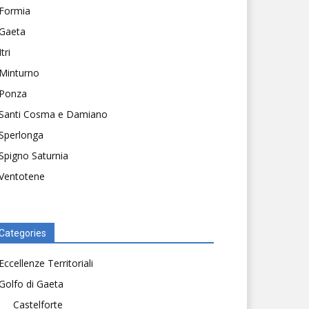
Formia
Gaeta
Itri
Minturno
Ponza
Santi Cosma e Damiano
Sperlonga
Spigno Saturnia
Ventotene
Categories
Eccellenze Territoriali
Golfo di Gaeta
Castelforte