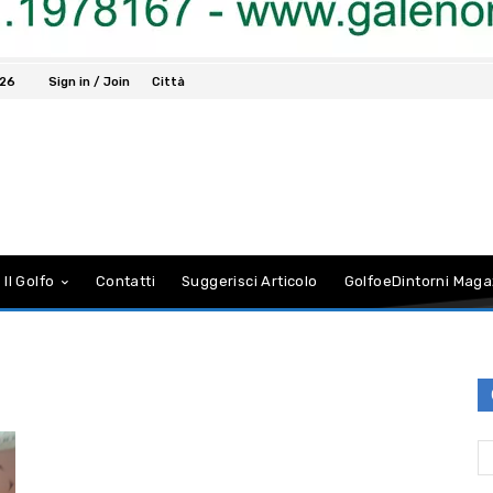
026
Sign in / Join
Città
 Il Golfo
Contatti
Suggerisci Articolo
GolfoeDintorni Maga