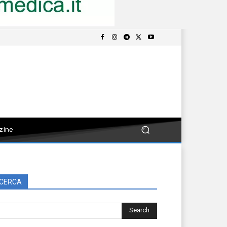
zine
CERCA